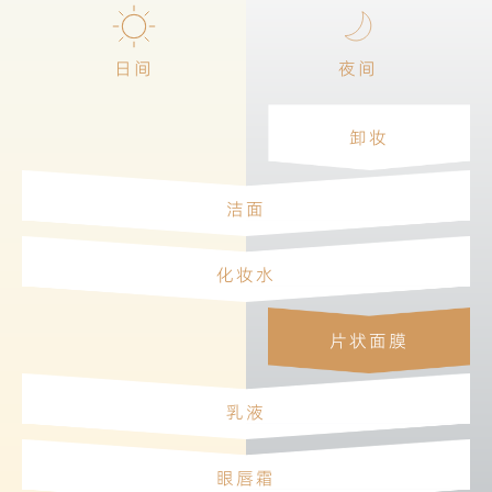
日间
夜间
卸妆
洁面
化妆水
片状面膜
乳液
眼唇霜