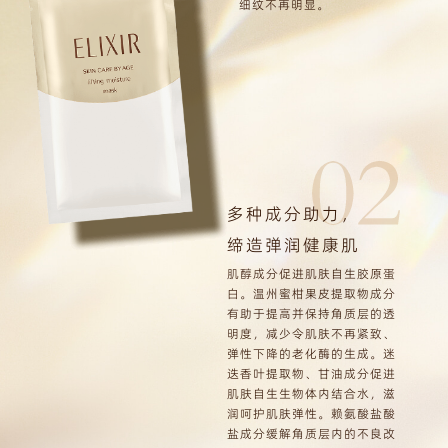
细纹不再明显。
多种成分助力，
缔造弹润健康肌
肌醇成分促进肌肤自生胶原蛋
白。温州蜜柑果皮提取物成分
有助于提高并保持角质层的透
明度，减少令肌肤不再紧致、
弹性下降的老化酶的生成。迷
迭香叶提取物、甘油成分促进
肌肤自生生物体内结合水，滋
润呵护肌肤弹性。赖氨酸盐酸
盐成分缓解角质层内的不良改