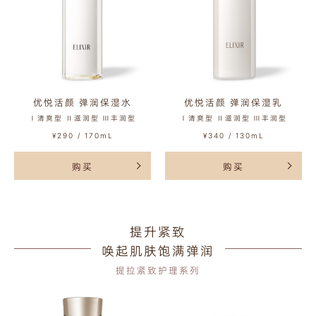
优悦活颜 弹润保湿水
优悦活颜 弹润保湿乳
Ⅰ清爽型 Ⅱ滋润型 Ⅲ丰润型
Ⅰ清爽型 Ⅱ滋润型 Ⅲ丰润型
¥290 / 170mL
¥340 / 130mL
购买
购买
提升紧致
唤起肌肤饱满弹润
提拉紧致护理系列