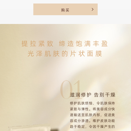
购买
提拉紧致 缔造饱满丰盈
光泽肌肤的片状面膜
滋润修护 告别干燥
修护肌肤烦恼，令肌肤保持
紧致与弹性。将美容成分快
速输送至肌肤内部，促进美
容成分渗透。维护皮肤功能
趋于稳定，令因干燥产生的